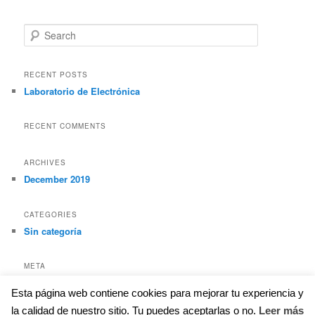
S
e
a
r
RECENT POSTS
c
Laboratorio de Electrónica
h
RECENT COMMENTS
ARCHIVES
December 2019
CATEGORIES
Sin categoría
META
Log in
Esta página web contiene cookies para mejorar tu experiencia y
Entries feed
la calidad de nuestro sitio. Tu puedes aceptarlas o no.
Leer más
Comments feed